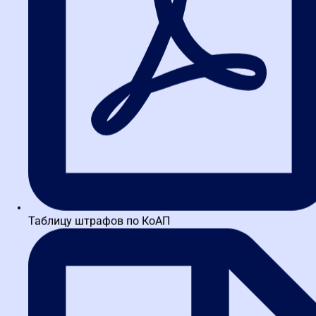
Нижегородская школа закупок
ИНН 3664229682 КПП 366401001 ОГРН 1173600010121
ул. Тимирязева, д. 15к2, Нижний Новгород
Таблицу штрафов по КоАП