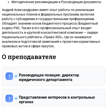
Методические рекомендации и Руководящие документы
Андрей Александрович имеет опыт работы по реализации
национальных планов и федеральных программ, включая
работу с субсидиями и государственными преференциями.
Обладает знанием основ бюджетного процесса (Бюджетный
кодекс РФ). Также в его профессиональный опыт входит
деятельность в крупной консалтинговой компании — лидере
Национального рейтинга «Право-300», где он занимался
анализом и подготовкой замечаний к проектам нормативных
правовых актов в сфере закупок.
О преподавателе
Руководящая позиция: директор
?
юридического департамента
Андрей Александрович Смердов занимает должность
директора юридического департамента. Он является
экспертом с более чем 15-летним стажем в сфере закупок,
Представление интересов в контрольных
?
специализирующимся на 44-ФЗ, 223-ФЗ и 135-ФЗ (закон о
органах
защите конкуренции). Обладает уникальным опытом