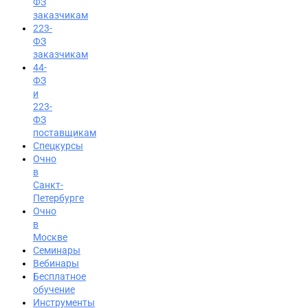
ФЗ
заказчикам
223-
ФЗ
заказчикам
44-
ФЗ
и
223-
ФЗ
поставщикам
Спецкурсы
Очно
в
Санкт-
Петербурге
Очно
в
Москве
Семинары
Вход на портал
Вебинары
8 (831) 231-04-33
Бесплатное
обучение
Инструменты