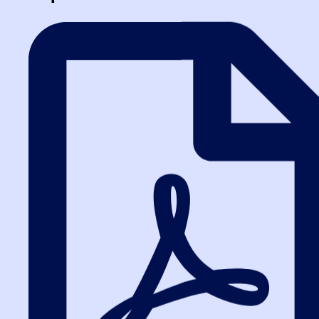
Госуслугах: новые правила
заявку 
для поставщиков по 44-ФЗ
торгово
Тендер
За последнюю неделю в сфере госзакупок
произошло сразу несколько значимых событий,
которые напрямую влияют на работу
поставщиков по 44-ФЗ. Приняты...