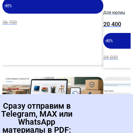
-40%
Для юрлиц
36 700
20 400
-40%
34 000
Сразу отправим в
Telegram, MAX или
WhatsApp
Маркетплейсы для школ и
Демо-до
платные ящики на
Видеоин
материалы в PDF: