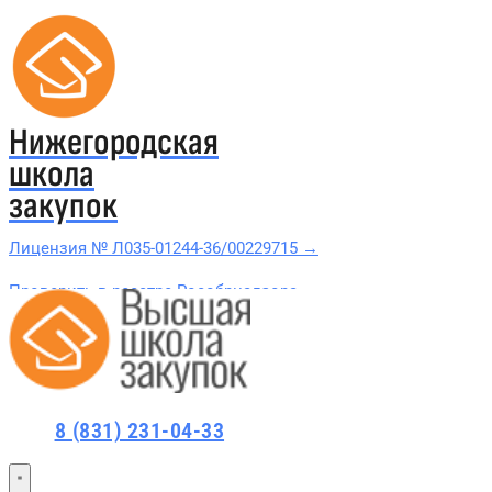
Нижегородская
школа
закупок
Лицензия № Л035-01244-36/00229715 →
Проверить в реестре Рособрнадзора →
Все курсы 44-ФЗ и 223-ФЗ
Курсы по 44-ФЗ
8 (831) 231-04-33
Курсы по 223-ФЗ
44-ФЗ и 223-ФЗ заказчикам
44-ФЗ заказчикам