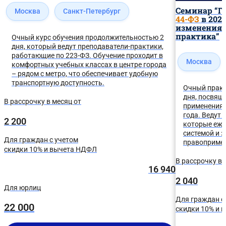
Семинар “Г
Москва
Санкт-Петербург
44-ФЗ
в 202
изменения 
практика”
Очный курс обучения продолжительностью 2
дня, который ведут преподаватели-практики,
работающие по 223-ФЗ. Обучение проходит в
Москва
комфортных учебных классах в центре города
– рядом с метро, что обеспечивает удобную
транспортную доступность.
Очный прак
дня, посвя
В рассрочку в месяц от
применения 
года. Ведут 
2 200
которые еже
системой и 
Для граждан с учетом
правоприме
скидки 10% и вычета НДФЛ
В рассрочку в 
16 940
2 040
Для юрлиц
Для граждан с
22 000
скидки 10% и 