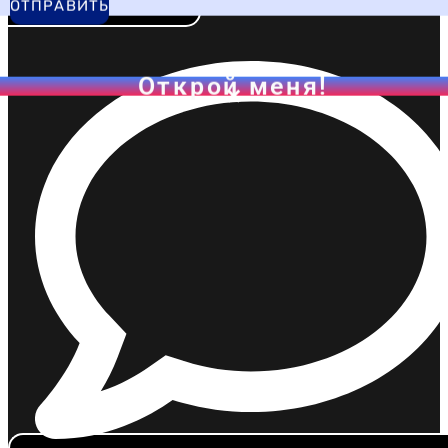
Написать в ВК
ОТПРАВИТЬ
Открой меня!